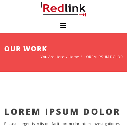
Home
Blog
OUR WORK
Solutions
You Are Here: /
Home
LOREM IPSUM DOLOR
Contact Us
Privacy
LOREM IPSUM DOLOR
Bst usus legentis in iis qui facit eorum claritatem. Investigationes