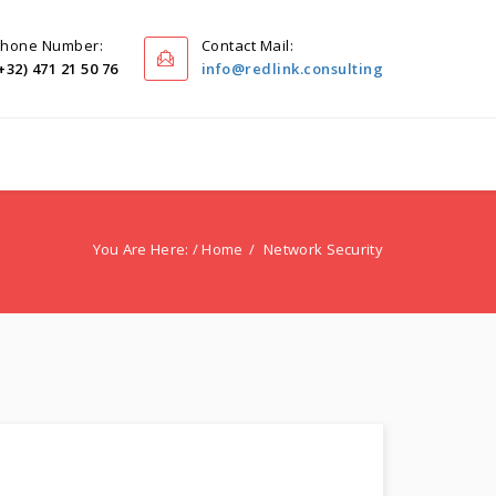
hone Number:
Contact Mail:
+32) 471 21 50 76
info@redlink.consulting
Home
Blog
Solutions
Contact Us
You Are Here: /
Home
Network Security
Privacy