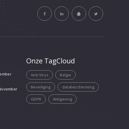
Onze TagCloud
ember
Anti-Virus
Belgie
Beveiliging
databescherming
November
GDPR
Wetgeving